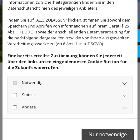
Informationen zu Sicherheitsgarantien finden Sie in den
Datenschutzrichtlinien des jeweiligen Anbieters.
Indem Sie auf „ALLE ZULASSEN" klicken, stimmen Sie sowohl dem
Speichern und Abrufen von Informationen auf Ihrem Gerät (§ 25
Abs. 1 TDDDG) sowie der anschließenden Datenverarbeitung für
053
die nachfolgend dargestellten bzw. die von Ihnen ausgewählten
Verarbeitungszwecke zu (Art 6 Abs. 1 lit. a. DSGVO).
stb
Eine bereits erteilte Zustimmung können Sie jederzeit
über den links unten eingeblendeten Cookie-Button für
die Zukunft widerrufen.
Steuerbevollmächtigte Monika
Kutter stellt sich vor
Notwendig
Statistik
Andere
Als Steuerbevollmächtigte bin ich für meine Kunden eine
vertrauenswürdige und kompetente Ansprechpartnerin im
Hinblick auf Steuerangelegenheiten in Braunschweig. Ich biete
verschiedene Dienstleistungen im Steuerfachbereich an und
Nur notwendige
stehe meinen Kunden mit Rat und Tat zur Seite.